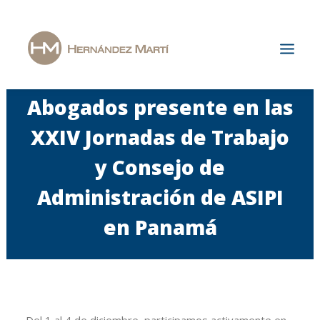
Hernández Martí
Abogados presente en las
Inicio
XXIV Jornadas de Trabajo
La Firma
y Consejo de
Áreas de Especialización
Administración de ASIPI
Actualidad
Únete a nosotros
en Panamá
Contacto