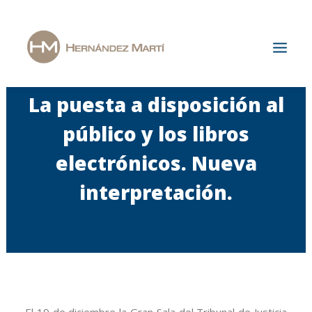
La puesta a disposición al
Inicio
público y los libros
La Firma
electrónicos. Nueva
Áreas de Especialización
interpretación.
Actualidad
Únete a nosotros
Contacto