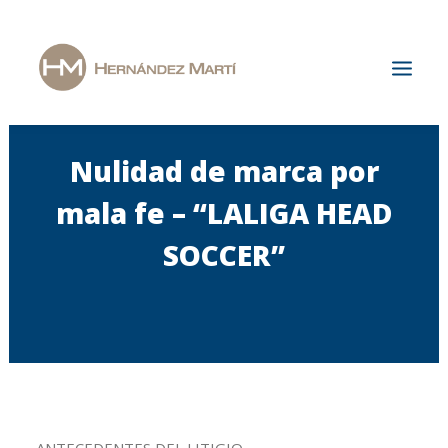
Nulidad de marca por
Inicio
La Firma
mala fe – “LALIGA HEAD
Áreas de Especialización
SOCCER”
Actualidad
Únete a nosotros
Contacto