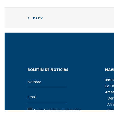
PREV
BOLETÍN DE NOTICIAS
NAV
Inicio
La F
Áreas
Der
Afi
Pat
Acepto los términos y condiciones