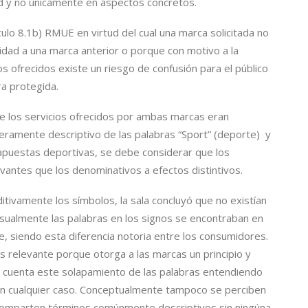
d y no únicamente en aspectos concretos.
ículo 8.1b) RMUE en virtud del cual una marca solicitada no
ridad a una marca anterior o porque con motivo a la
os ofrecidos existe un riesgo de confusión para el público
ra protegida.
ue los servicios ofrecidos por ambas marcas eran
eramente descriptivo de las palabras “Sport” (deporte) y
e apuestas deportivas, se debe considerar que los
vantes que los denominativos a efectos distintivos.
tivamente los símbolos, la sala concluyó que no existían
visualmente las palabras en los signos se encontraban en
nte, siendo esta diferencia notoria entre los consumidores.
es relevante porque otorga a las marcas un principio y
 en cuenta este solapamiento de las palabras entendiendo
 en cualquier caso. Conceptualmente tampoco se perciben
comparten términos comúnmente descriptivos sin ningúna