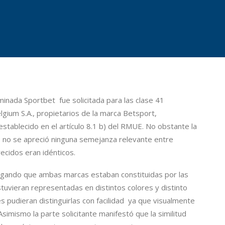
nada Sportbet fue solicitada para las clase 41
lgium S.A., propietarios de la marca Betsport,
establecido en el artículo 8.1 b) del RMUE. No obstante la
e no se apreció ninguna semejanza relevante entre
ecidos eran idénticos.
legando que ambas marcas estaban constituidas por las
uvieran representadas en distintos colores y distinto
 pudieran distinguirlas con facilidad ya que visualmente
imismo la parte solicitante manifestó que la similitud