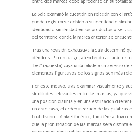
entre dos marcas debe apreciarse en su totalida
La Sala examinó la cuestión en relación con el art
puede registrarse debido a su identidad o simila
identidad o similaridad en los productos o servici
del territorio donde la marca anterior se encuent
Tras una revisión exhaustiva la Sala determinó q
idénticos. Sin embargo, atendiendo al carácter m
“bet” (apuesta) cuya unión alude a un servicio d
elementos figurativos de los signos son más rele
Por este motivo, tras examinar visualmente y audi
similitudes relevantes entre las marcas, ya que 
una posición distinta y en una estilización difere
En este caso, el orden invertido de las palabras 
final distinto. A nivel fonético, también se tuvo
que la pronunciación de las marcas será distinta
distinciones destacables porque ambas marcas 