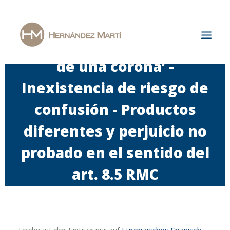
‘Rolex’ / ‘Representación
de una corona’ -
Inexistencia de riesgo de
Start
Die Kanzlei
confusión - Productos
Spezialisierungsgebiete
diferentes y perjuicio no
Aktuelles
probado en el sentido del
Karriere
art. 8.5 RMC
Kontakt