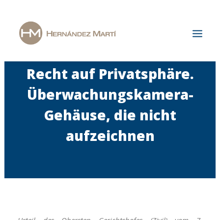
Recht auf Privatsphäre.
Start
Überwachungskamera-
Die Kanzlei
Gehäuse, die nicht
Spezialisierungsgebiete
aufzeichnen
Aktuelles
Karriere
Kontakt