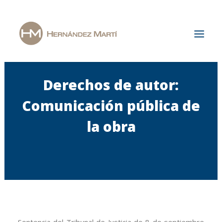
Derechos de autor:
Inicio
La Firma
Comunicación pública de
Áreas de Especialización
la obra
Actualidad
Únete a nosotros
Contacto