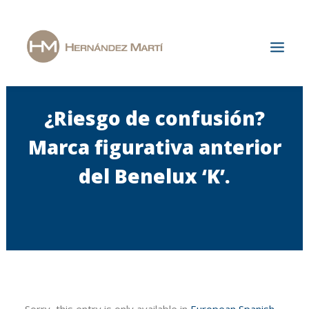
¿Riesgo de confusión?
Home
The Firm
Marca figurativa anterior
Areas of Specialization
del Benelux ‘K’.
News & Publications
Jobs
Contact